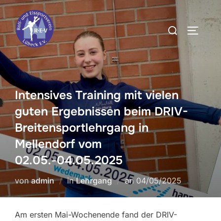
Zum
Inhalt
Suchen
SEITEN
springen
nach:
Intensives Training mit vielen
guten Ergebnissen beim DRIV-
Breitensportlehrgang in
Mellendorf vom
02.05.-04.05.2025
Veröffentlicht
von
admin
in
Lehrgang
an
04/05/2025
am
Am ersten Mai-Wochenende fand der DRIV-