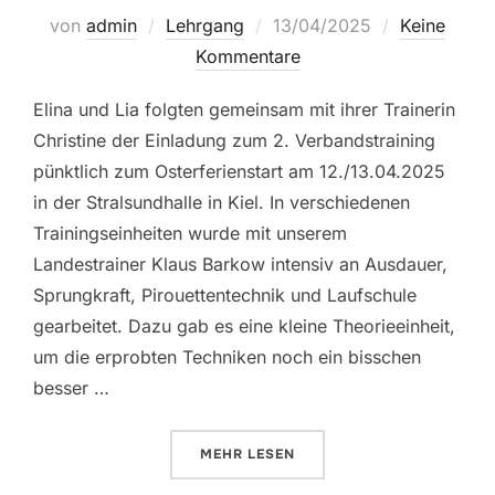
Veröffentlicht
von
admin
Lehrgang
13/04/2025
Keine
am
Kommentare
Elina und Lia folgten gemeinsam mit ihrer Trainerin
Christine der Einladung zum 2. Verbandstraining
pünktlich zum Osterferienstart am 12./13.04.2025
in der Stralsundhalle in Kiel. In verschiedenen
Trainingseinheiten wurde mit unserem
Landestrainer Klaus Barkow intensiv an Ausdauer,
Sprungkraft, Pirouettentechnik und Laufschule
gearbeitet. Dazu gab es eine kleine Theorieeinheit,
um die erprobten Techniken noch ein bisschen
besser …
ÜBER “2. VERBANDSTRAINING DI
MEHR
LESEN