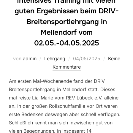
Intensives Training mit vielen
guten Ergebnissen beim DRIV-
Breitensportlehrgang in
Mellendorf vom
02.05.-04.05.2025
Veröffentlicht
von
admin
Lehrgang
04/05/2025
Keine
am
Kommentare
Am ersten Mai-Wochenende fand der DRIV-
Breitensportlehrgang in Mellendorf statt. Dieses
mal reiste Lia-Marie vom REV Lübeck e.V. alleine
an. In der großen Rollschuhfamilie vor Ort waren
erste Bedenken deswegen aber schnell verflogen.
Schließlich kennt man sich inzwischen gut von
vielen Begegnungen. In insgesamt 14